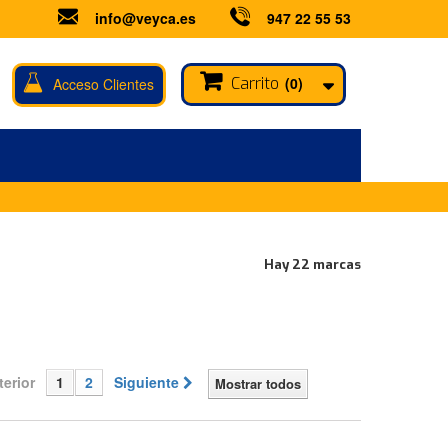
info@veyca.es
947 22 55 53
Carrito
(0)
Acceso Clientes
Hay 22 marcas
terior
1
2
Siguiente
Mostrar todos