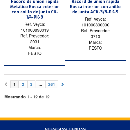
Racord de unión rápida
Racord de unión rápida
Metálico Rosca exterior
Rosca interior con anillo
con anillo de junta CK-
de junta ACK-3/8-PK-9
1/4-PK-9
Ref. Veyca:
Ref. Veyca:
101000890006
101000890019
Ref. Proveedor:
Ref. Proveedor:
3710
2031
Marca:
Marca:
FESTO
FESTO
1
2
3
...
261
Mostrando 1 - 12 de 12
NUESTRAS TIENDAS