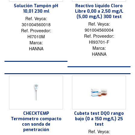
Solución Tampón pH
Reactivo líquido Cloro
10,01 230 ml
Libre 0,00 a 2,50 mg/L
(5,00 mg/L) 300 test
Ref. Veyca:
Ref. Veyca:
301004560018
901004560004
Ref. Proveedor:
Ref. Proveedor:
HI7010M
HI93701-F
Marca:
Marca:
HANNA
HANNA
CHECKTEMP
Cubeta test DQO rango
Termómetro compacto
bajo (0 a 150 mg/L) 25
con sonda de
test
penetración
Ref. Veyca: