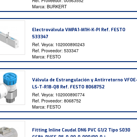
Ref. Proveedor:
00563552
Marca:
BURKERT
Electroválvula VMPA1-M1H-K-PI Ref. FESTO
533347
Ref. Veyca:
102000890243
Ref. Proveedor:
533347
Marca:
FESTO
Válvula de Estrangulación y Antirretorno VFOE
LS-T-R18-Q8 Ref. FESTO 8068752
Ref. Veyca:
102000890774
Ref. Proveedor:
8068752
Marca:
FESTO
Fitting Inline Caudal DN6 PVC G1/2 Tipo S030