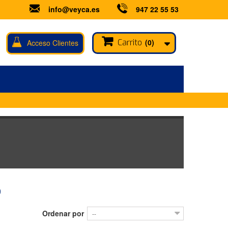
info@veyca.es
947 22 55 53
Carrito
(0)
Acceso Clientes
S
Ordenar por
--