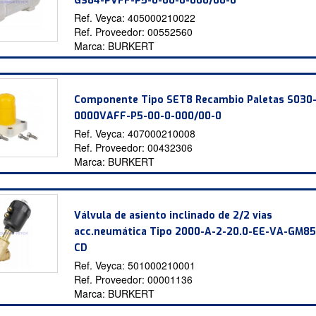
GS84-PVFF-P5-0-00-0-000/00-0 *
Ref. Veyca:
405000210022
Ref. Proveedor:
00552560
Marca:
BURKERT
Componente Tipo SET8 Recambio Paletas S030
0000VAFF-P5-00-0-000/00-0
Ref. Veyca:
407000210008
Ref. Proveedor:
00432306
Marca:
BURKERT
Válvula de asiento inclinado de 2/2 vias
acc.neumática Tipo 2000-A-2-20.0-EE-VA-GM85
CD
Ref. Veyca:
501000210001
Ref. Proveedor:
00001136
Marca:
BURKERT