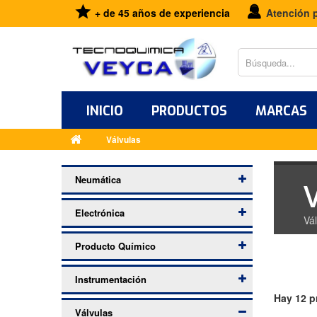
+ de 45 años de experiencia
Atención 
INICIO
PRODUCTOS
MARCAS
Válvulas
Neumática
Electrónica
Vá
Producto Químico
Instrumentación
Hay 12 p
Válvulas