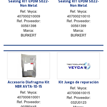
Sealing KIT EPDM S022-
Sealing KIT EPDM S022-
Non Metal
Non Metal
Ref. Veyca:
Ref. Veyca:
407000210009
407000210010
Ref. Proveedor:
Ref. Proveedor:
00561398
00561399
Marca:
Marca:
BURKERT
BURKERT
Accesorio Diafragma Kit
Kit Juego de reparación
NBR AVTA-10-15
Ref. Veyca:
Ref. Veyca:
407000610015
407000610001
Ref. Proveedor:
Ref. Proveedor:
032U0123
003N0445