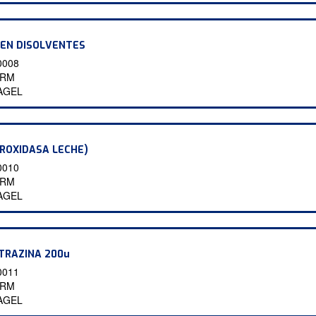
 EN DISOLVENTES
0008
9RM
AGEL
ROXIDASA LECHE)
0010
7RM
AGEL
ITRAZINA 200u
0011
1RM
AGEL