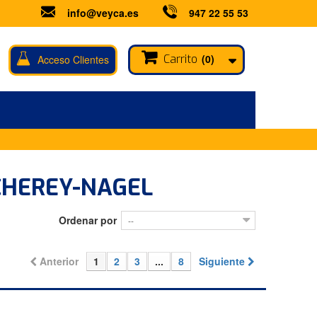
info@veyca.es
947 22 55 53
Carrito
(0)
Acceso Clientes
CHEREY-NAGEL
Ordenar por
--
Anterior
1
2
3
...
8
Siguiente