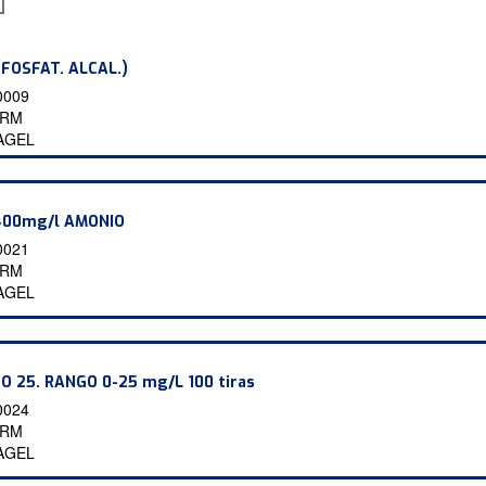
FOSFAT. ALCAL.)
0009
2RM
AGEL
400mg/l AMONIO
0021
5RM
AGEL
 25. RANGO 0-25 mg/L 100 tiras
0024
9RM
AGEL