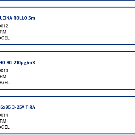
LEINA ROLLO 5m
0012
2RM
AGEL
NO 90-210µg/m3
0013
6RM
AGEL
6x95 3-25º TIRA
0014
1RM
AGEL