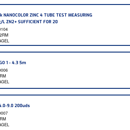
k NANOCOLOR ZINC 4 TUBE TEST MEASURING
/L ZN2+ SUFFICIENT FOR 20
0104
42RM
AGEL
O 1 - 4.3 5m
0006
2RM
AGEL
.0-9.0 200uds
0007
4RM
AGEL