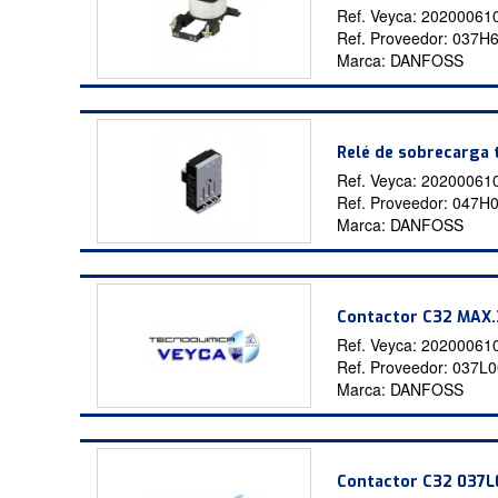
Ref. Veyca:
20200061
Ref. Proveedor:
037H
Marca:
DANFOSS
Relé de sobrecarga 
Ref. Veyca:
20200061
Ref. Proveedor:
047H
Marca:
DANFOSS
Contactor C32 MAX
Ref. Veyca:
20200061
Ref. Proveedor:
037L0
Marca:
DANFOSS
Contactor C32 037