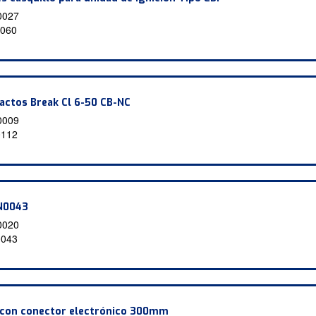
0027
060
actos Break Cl 6-50 CB-NC
0009
0112
0N0043
0020
0043
e con conector electrónico 300mm