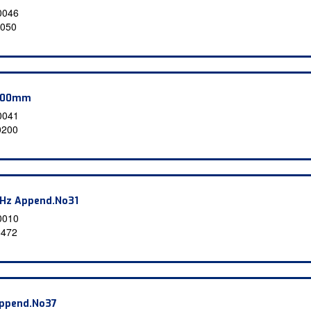
0046
050
 500mm
0041
0200
0Hz Append.No31
0010
6472
Append.No37