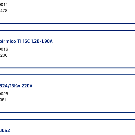
0011
6478
térmico TI 16C 1.20-1.90A
0016
0206
.32A/15Kw 220V
0025
051
L0052