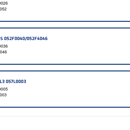
0026
052
P S 052F0040/052F4046
0036
046
7L3 057L0003
0005
003