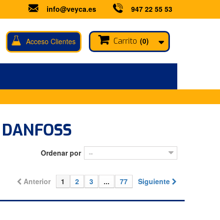
info@veyca.es
947 22 55 53
Carrito
(0)
Acceso Clientes
E DANFOSS
Ordenar por
--
Anterior
1
2
3
...
77
Siguiente