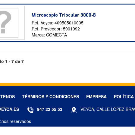
Microscopio Triocular 3000-B
Ref. Veyca:
409505010005
Ref. Proveedor:
5901992
Marca:
COMECTA
o 1 - 7 de 7
CTENOS
TÉRMINOS Y CONDICIONES
EMPRESA
POLÍTICA
VEYCA.ES
947 22 55 53
VEYCA, CALLE LÓPEZ BRA
chos reservados