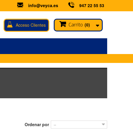
info@veyca.es
947 22 55 53
Carrito
(0)
Acceso Clientes
Ordenar por
--