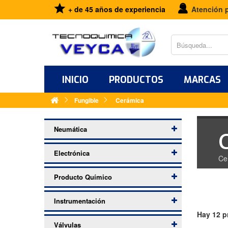
+ de 45 años de experiencia
Atención 
INICIO
PRODUCTOS
MARCAS
Fungible
Cerámica
Neumática
Electrónica
Ce
Producto Químico
Instrumentación
Hay 12 p
Válvulas