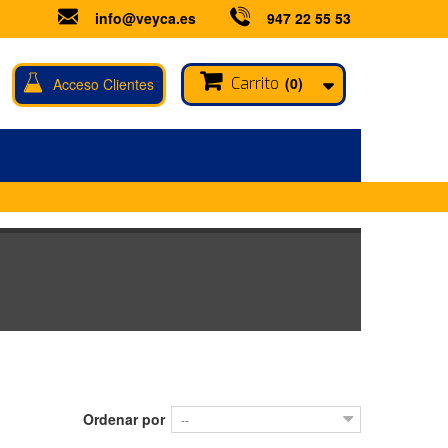
info@veyca.es
947 22 55 53
Carrito
(0)
Acceso Clientes
A
Ordenar por
--