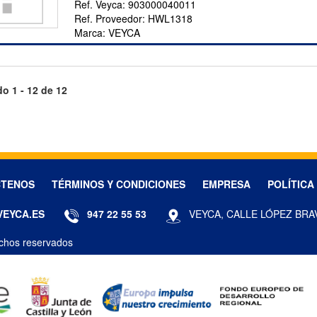
Ref. Veyca:
903000040011
Ref. Proveedor:
HWL1318
Marca:
VEYCA
o 1 - 12 de 12
CTENOS
TÉRMINOS Y CONDICIONES
EMPRESA
POLÍTICA
VEYCA.ES
947 22 55 53
VEYCA, CALLE LÓPEZ BRA
chos reservados