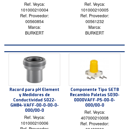
Ref. Veyca:
Ref. Veyca:
101000210004
101000210005
Ref. Proveedor:
Ref. Proveedor:
00560854
00561232
Marca:
Marca:
BURKERT
BURKERT
Racord para pH Element
Componente Tipo SET8
y Medidores de
Recambio Paletas S030-
Conductividad S022-
0000VAFF-P5-00-0-
GM84-VAFF-00-0-00-0-
000/00-0
000/00-0
Ref. Veyca:
Ref. Veyca:
407000210008
101000210006
Ref. Proveedor:
Ref. Proveedor: