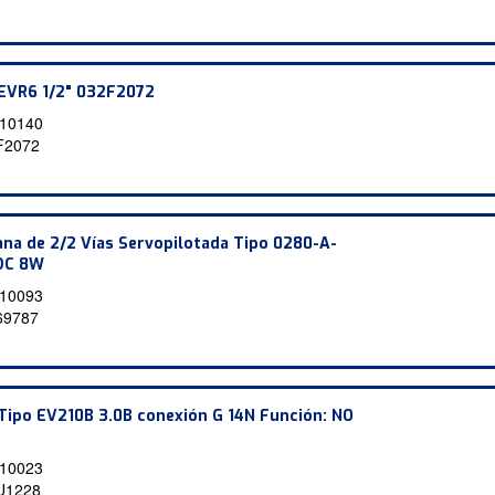
 EVR6 1/2" 032F2072
10140
F2072
na de 2/2 Vías Servopilotada Tipo 0280-A-
/DC 8W
10093
69787
 Tipo EV210B 3.0B conexión G 14N Función: NO
10023
U1228