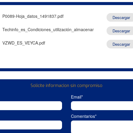
P0089-Hoja_datos_1491837.pdf
Descargar
Techinfo_es_Condiciones_utilización_almacenamiento_transporte.pd
Descargar
VZWD_ES_VEYCA.pdf
Descargar
Solicite informacion sin compromiso
Email*
Comentarios*