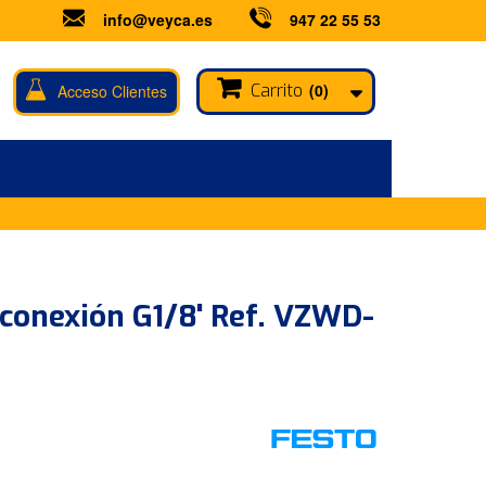
info@veyca.es
947 22 55 53
Carrito
(0)
Acceso Clientes
 conexión G1/8' Ref. VZWD-