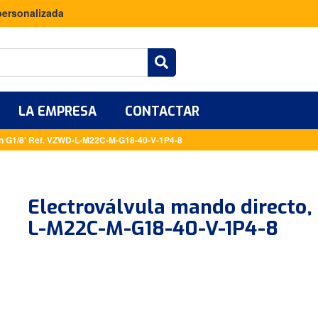
personalizada
LA EMPRESA
CONTACTAR
ión G1/8' Ref. VZWD-L-M22C-M-G18-40-V-1P4-8
Electroválvula mando directo,
L-M22C-M-G18-40-V-1P4-8