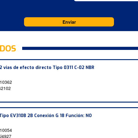
ADOS
2 vias de efecto directo Tipo 0311 C-02 NBR
10362
42102
 Tipo EV310B 2B Conexión G 18 Función: NO
10054
U4927