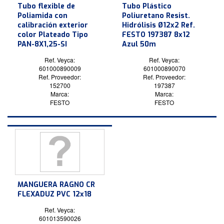
Tubo flexible de
Tubo Plástico
Poliamida con
Poliuretano Resist.
calibración exterior
Hidrólisis Ø12x2 Ref.
color Plateado Tipo
FESTO 197387 8x12
PAN-8X1,25-SI
Azul 50m
Ref. Veyca:
Ref. Veyca:
601000890009
601000890070
Ref. Proveedor:
Ref. Proveedor:
152700
197387
Marca:
Marca:
FESTO
FESTO
MANGUERA RAGNO CR
FLEXADUZ PVC 12x18
Ref. Veyca:
601013590026