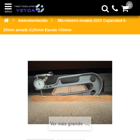
0
MENU
Instrumentación
Micrómetro modelo 2002 Capacidad 0-
25mm sensib. 0,05mm Escote 100mm
Ver más grande