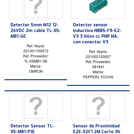
Detector 5mm M12 12-
Detector sensor
24VDC 2m cable TL-X5-
inductivo NBB5-F9-E2-
MB1-GE
V3 3 hilos cc PNP NA,
con conector V3
Ref. Veyca:
201001700073
Ref. Veyca:
Ref. Proveedor:
201002120057
TL-X5MB1-GE
Ref. Proveedor:
Marca:
081841
OMRON
Marca:
PEPPERL FUCHS
Detector Sensor TL-
Sensor de Proximidad
X5-MB1-P1E
E2E-X2F1 2M Corto 3h