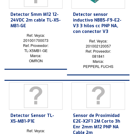
Detector 5mm M12 12-
Detector sensor
24VDC 2m cable TL-X5-
inductivo NBB5-F9-E2-
MB1-GE
V3 3 hilos cc PNP NA,
con conector V3
Ref. Veyca:
201001700073
Ref. Veyca:
Ref. Proveedor:
201002120057
TL-X5MB1-GE
Ref. Proveedor:
Marca:
081841
OMRON
Marca:
PEPPERL FUCHS
Detector Sensor TL-
Sensor de Proximidad
X5-MB1-P1E
E2E-X2F1 2M Corto 3h
Enr 2mm M12 PNP NA
Ref. Veyca:
Cable 2m