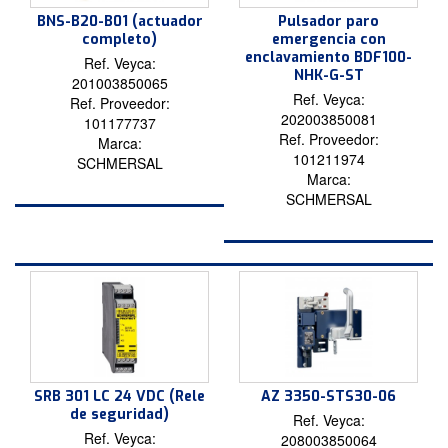
BNS-B20-B01 (actuador
Pulsador paro
completo)
emergencia con
enclavamiento BDF100-
Ref. Veyca:
NHK-G-ST
201003850065
Ref. Veyca:
Ref. Proveedor:
202003850081
101177737
Ref. Proveedor:
Marca:
101211974
SCHMERSAL
Marca:
SCHMERSAL
SRB 301 LC 24 VDC (Rele
AZ 3350-STS30-06
de seguridad)
Ref. Veyca:
Ref. Veyca:
208003850064