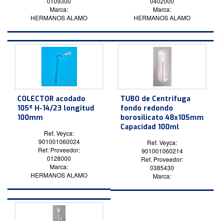
0109300
0402000
Marca:
Marca:
HERMANOS ALAMO
HERMANOS ALAMO
COLECTOR acodado
TUBO de Centrifuga
105º H-14/23 longitud
fondo redondo
100mm
borosilicato 48x105mm
Capacidad 100ml
Ref. Veyca:
901001060024
Ref. Veyca:
Ref. Proveedor:
901001060214
0128000
Ref. Proveedor:
Marca:
0385430
HERMANOS ALAMO
Marca: