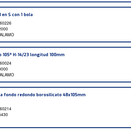
 en S con 1 bola
60226
2000
 ALAMO
 105º H-14/23 longitud 100mm
60024
8000
 ALAMO
ga fondo redondo borosilicato 48x105mm
60214
5430