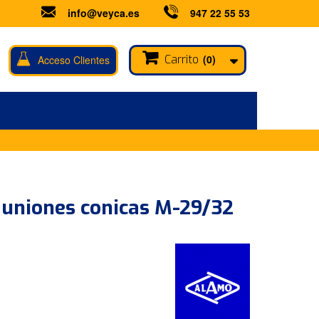
info@veyca.es
947 22 55 53
Carrito
(0)
Acceso Clientes
uniones conicas M-29/32