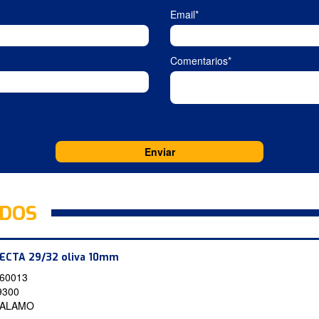
Email*
Comentarios*
ADOS
RECTA 29/32 oliva 10mm
60013
9300
 ALAMO