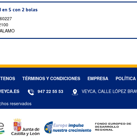
 en S con 2 bolas
60227
2100
 ALAMO
CTENOS
TÉRMINOS Y CONDICIONES
EMPRESA
POLÍTICA
VEYCA.ES
947 22 55 53
VEYCA, CALLE LÓPEZ BRA
chos reservados