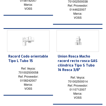
0158192007
701002500038
Marca:
Ref. Proveedor:
VOSS
0144622007
Marca:
VOSS
Racord Codo orientable
Union Rosca Macho
Tipo L Tubo 15
racord recto rosca GAS
cilindrica Tipo S Tubo
Ref. Veyca:
14 Rosca 3/8"
701002500058
Ref. Proveedor:
Ref. Veyca:
0158242007
701002500014
Marca:
Ref. Proveedor:
VOSS
0110712007
Marca:
VOSS